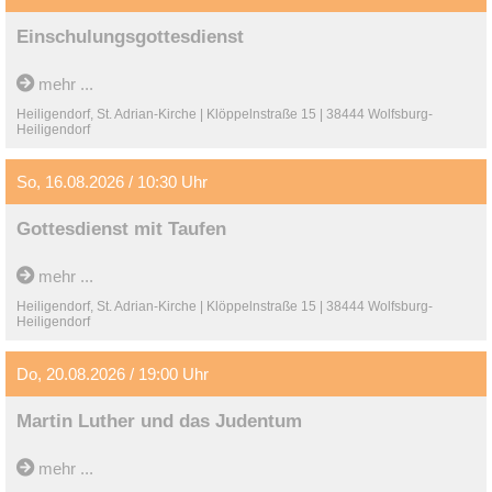
verschließen. Dabei glaubte er fest an eine Rettung von ganz
Israel. Der Vortrag leuchtet die spannungsreiche Beziehung des
Einschulungsgottesdienst
Apostels Paulus zum Judentum in ihren unterschiedlichen
Facetten aus. Bernd Kollmann Prof. em. Bernd Kollmann war
mehr ...
bis August 2025 Professor für Exegese und Theologie des
Heiligendorf, St. Adrian-Kirche | Klöppelnstraße 15 | 38444 Wolfsburg-
Neuen Testaments im Fach Evangelische Theologie an der
Heiligendorf
Universität Siegen.
So, 16.08.2026 / 10:30 Uhr
Gottesdienst mit Taufen
mehr ...
Heiligendorf, St. Adrian-Kirche | Klöppelnstraße 15 | 38444 Wolfsburg-
Heiligendorf
Do, 20.08.2026 / 19:00 Uhr
Martin Luther und das Judentum
„Wir sehen täglich an den Juden, wie steif und verstockt sie
mehr ...
sind. So giftig hässlich können sie über Christus reden. Sie